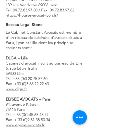
139 rue Vendôme 69006 Lyon
Tél.
04.72.83.97.80
/ Fax.
04.72.83.97.82
https://hourse-avocat-lyon.fr/
Reseau Legal Stone
Le Cabinet Constant Avocats est membre
d’un réseau de cabinets d’avocats situés à
Paris, Lyon et Lille dont les principaux
cabinets sont :
DLGA – Lille
Cabinet d’avocat inscrit au barreau de Lille
6, rue Léon Trulin
59800 Lille
Tél.
+33 (0)3 20 75 87 60
Fax.
+33 (0)3 66 72 22 63
www.dlga.fr
ELYSEE AVOCATS – Paris
94, avenue Kléber
75116 Paris
Tél. +
33 (0)1.45.63.48.77
Fax. +
33 (0)9.81.38.50.34
www.elysee-avocats.fr