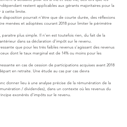
s indépendant restent applicables aux gérants majoritaires pour la 
à cette limite.
disposition pourrait n’être que de courte durée, des réflexions 
 être menées et adoptées courant 2018 pour limiter le périmètre 
paraitre plus simple. Il n’en est toutefois rien, du fait de la 
 antérieur dans sa déclaration d’impôt sur le revenu.
ressante que pour les très faibles revenus s’agissant des revenus 
e ceux dont le taux marginal est de 14% ou moins pour les 
éressante en cas de cession de participations acquises avant 2018 
épart en retraite. Une étude au cas par cas devra 
onc donner lieu à une analyse précise de la rémunération de la 
émunération / dividendes), dans un contexte où les revenus du 
principe exonérés d’impôts sur le revenu.