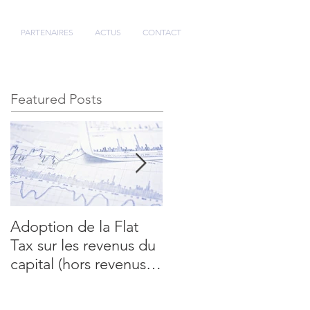
PARTENAIRES
ACTUS
CONTACT
Featured Posts
Adoption de la Flat
2018 : année morte su
Tax sur les revenus du
les revenus fonciers et
capital (hors revenus
les revenus du travail
fonciers) et les plus-
values mobili