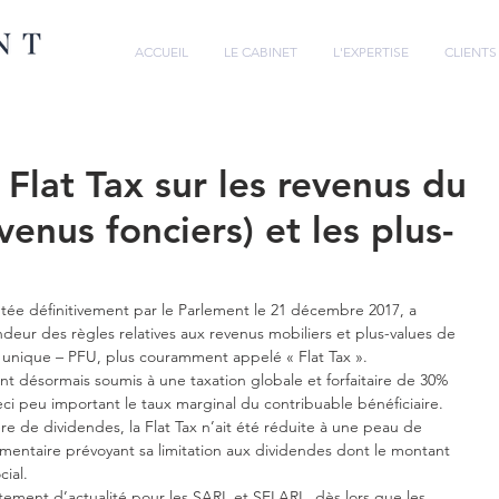
ACCUEIL
LE CABINET
L'EXPERTISE
CLIENTS
Flat Tax sur les revenus du
venus fonciers) et les plus-
tée définitivement par le Parlement le 21 décembre 2017, a 
eur des règles relatives aux revenus mobiliers et plus-values de 
re unique – PFU, plus couramment appelé « Flat Tax ».
ont désormais soumis à une taxation globale et forfaitaire de 30% 
ci peu important le taux marginal du contribuable bénéficiaire.
ère de dividendes, la Flat Tax n’ait été réduite à une peau de 
ntaire prévoyant sa limitation aux dividendes dont le montant 
cial.
ctement d’actualité pour les SARL et SELARL, dès lors que les 