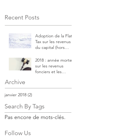
Recent Posts
Adoption de la Flat
Tax sur les revenus
du capital (hors
revenus fonciers) et
les plus-values mobili
2018 : année morte
sur les revenus
fonciers et les
revenus du travail
Archive
janvier 2018
(2)
2 posts
Search By Tags
Pas encore de mots-clés.
Follow Us